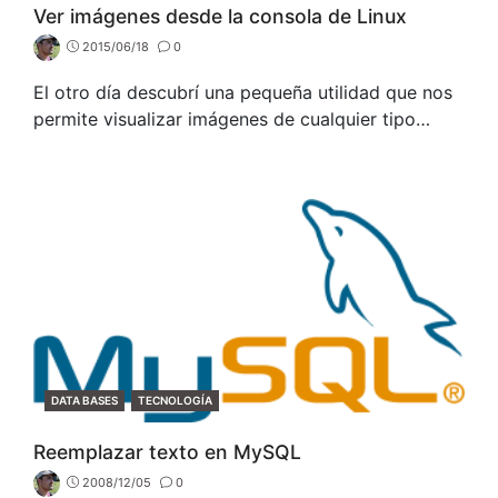
Ver imágenes desde la consola de Linux
2015/06/18
0
El otro día descubrí una pequeña utilidad que nos
permite visualizar imágenes de cualquier tipo…
CATEGORIES
DATA BASES
TECNOLOGÍA
Reemplazar texto en MySQL
2008/12/05
0