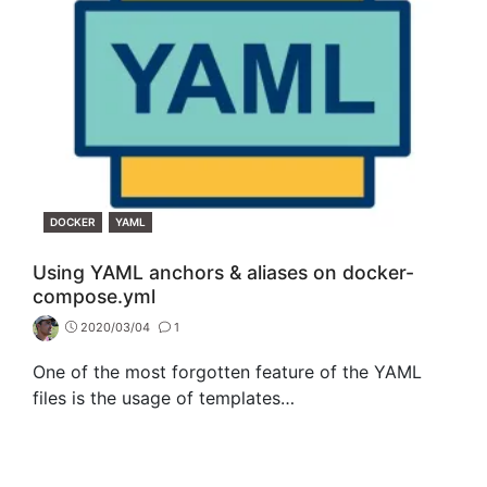
CATEGORIES
DOCKER
YAML
Using YAML anchors & aliases on docker-
compose.yml
2020/03/04
1
One of the most forgotten feature of the YAML
files is the usage of templates…