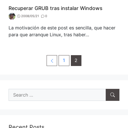
Recuperar GRUB tras instalar Windows
2008/05/21
0
La motivación de este post es sencilla, que hacer
para que arranque Linux, tras haber…
Post
Previous
Page
Page
1
2
navigation
Search
for:
Recent Posts