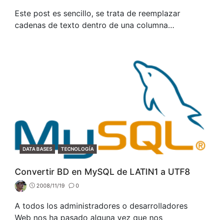
Este post es sencillo, se trata de reemplazar
cadenas de texto dentro de una columna…
CATEGORIES
DATA BASES
TECNOLOGÍA
Convertir BD en MySQL de LATIN1 a UTF8
2008/11/19
0
A todos los administradores o desarrolladores
Web nos ha pasado alguna vez que nos