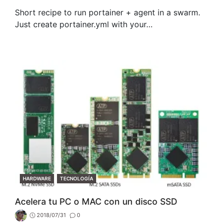
Short recipe to run portainer + agent in a swarm.
Just create portainer.yml with your…
CATEGORIES
HARDWARE
TECNOLOGÍA
Acelera tu PC o MAC con un disco SSD
2018/07/31
0