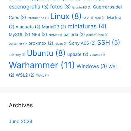
escenografía
(3)
fotos
(3)
Guerreros del
GlusterFS
(1)
Linux
(8)
Caos
(2)
Madrid
informática
(1)
M.2
(1)
Mac
(1)
miniaturas
(4)
(2)
maqueta
(2)
MariaDB
(2)
MySQL
(2)
NFS
(2)
partida
(2)
NVMe
(1)
poliestireno
(1)
SSH
(5)
proxmox
(2)
Sony A65
(2)
portainer
(1)
rocas
(1)
Ubuntu
(8)
update
(2)
ssh-key
(1)
volume
(1)
Warhammer
(11)
Windows
(3)
WSL
(2)
WSL2
(2)
YAML
(1)
Archives
June 2024