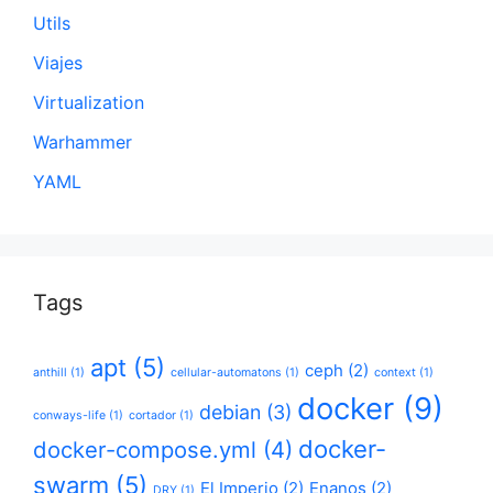
Utils
Viajes
Virtualization
Warhammer
YAML
Tags
apt
(5)
ceph
(2)
anthill
(1)
cellular-automatons
(1)
context
(1)
docker
(9)
debian
(3)
conways-life
(1)
cortador
(1)
docker-
docker-compose.yml
(4)
swarm
(5)
El Imperio
(2)
Enanos
(2)
DRY
(1)