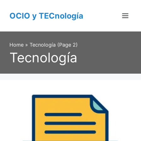
Skip
to
OCIO y TECnología
content
Menu
Home
»
Tecnología (Page 2)
Tecnología