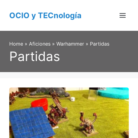
Skip
to
OCIO y TECnología
content
Menu
Home
»
Aficiones
»
Warhammer
»
Partidas
Partidas