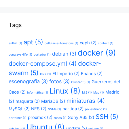
Tags
apt
(5)
ceph
(2)
anthill
(1)
cellular-automatons
(1)
context
(1)
docker
(9)
debian
(3)
conways-life
(1)
cortador
(1)
docker-
docker-compose.yml
(4)
swarm
(5)
El Imperio
(2)
Enanos
(2)
DRY
(1)
escenografía
(3)
fotos
(3)
Guerreros del
GlusterFS
(1)
Linux
(8)
Caos
(2)
Madrid
informática
(1)
M.2
(1)
Mac
(1)
miniaturas
(4)
(2)
maqueta
(2)
MariaDB
(2)
MySQL
(2)
NFS
(2)
partida
(2)
NVMe
(1)
poliestireno
(1)
SSH
(5)
proxmox
(2)
Sony A65
(2)
portainer
(1)
rocas
(1)
Ubuntu
(8)
update
(2)
ssh-key
(1)
volume
(1)