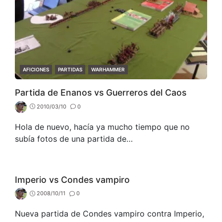
CATEGORIES
AFICIONES
PARTIDAS
WARHAMMER
Partida de Enanos vs Guerreros del Caos
2010/03/10
0
Hola de nuevo, hacía ya mucho tiempo que no
subía fotos de una partida de…
Imperio vs Condes vampiro
2008/10/11
0
Nueva partida de Condes vampiro contra Imperio,