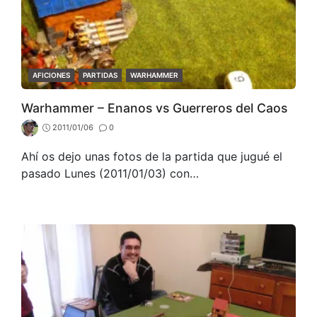
CATEGORIES
AFICIONES
PARTIDAS
WARHAMMER
Warhammer – Enanos vs Guerreros del Caos
2011/01/06
0
Ahí os dejo unas fotos de la partida que jugué el
pasado Lunes (2011/01/03) con…